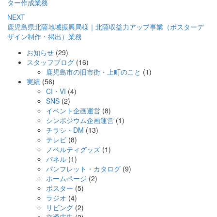
ター作成業務
NEXT
鹿児島県北薩地域振興局様｜北薩収益力アップ事業（ポスターデ
ザイン制作・掲出）業務
お知らせ
(29)
新しい働き方AWARDを受賞しました！
【イベント告知】WBC CARES JAPAN in KAGOSHIMAを開催しま
【登壇実績】東京都内中学校にてキャリア教育「校内ハローワー
スタッフブログ
(16)
す！
ク」の外部講師を務めました！
鹿児島市の旧市街・上町のこと
(1)
実績
(56)
CI・VI
(4)
SNS
(2)
イベント企画運営
(8)
シンポジウム企画運営
(1)
チラシ・DM
(13)
テレビ
(8)
ノベルティグッズ
(1)
パネル
(1)
パンフレット・カタログ
(9)
ホームページ
(2)
ポスター
(5)
ラジオ
(4)
リビング
(2)