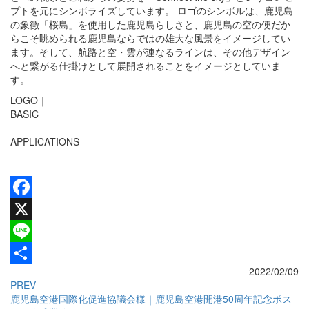
プトを元にシンボライズしています。 ロゴのシンボルは、鹿児島
の象徴「桜島」を使用した鹿児島らしさと、鹿児島の空の便だか
らこそ眺められる鹿児島ならではの雄大な風景をイメージしてい
ます。そして、航路と空・雲が連なるラインは、その他デザイン
へと繋がる仕掛けとして展開されることをイメージとしていま
す。
LOGO｜
BASIC
APPLICATIONS
Facebook
X
Line
2022/02/09
共
PREV
有
鹿児島空港国際化促進協議会様｜鹿児島空港開港50周年記念ポス