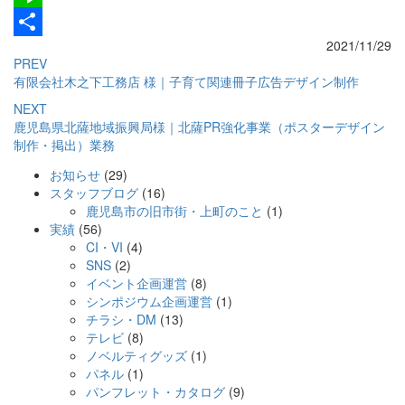
Line
2021/11/29
共
PREV
有
有限会社木之下工務店 様｜子育て関連冊子広告デザイン制作
NEXT
鹿児島県北薩地域振興局様｜北薩PR強化事業（ポスターデザイン
制作・掲出）業務
お知らせ
(29)
新しい働き方AWARDを受賞しました！
【イベント告知】WBC CARES JAPAN in KAGOSHIMAを開催しま
【登壇実績】東京都内中学校にてキャリア教育「校内ハローワー
スタッフブログ
(16)
す！
ク」の外部講師を務めました！
鹿児島市の旧市街・上町のこと
(1)
実績
(56)
CI・VI
(4)
SNS
(2)
イベント企画運営
(8)
シンポジウム企画運営
(1)
チラシ・DM
(13)
テレビ
(8)
ノベルティグッズ
(1)
パネル
(1)
パンフレット・カタログ
(9)