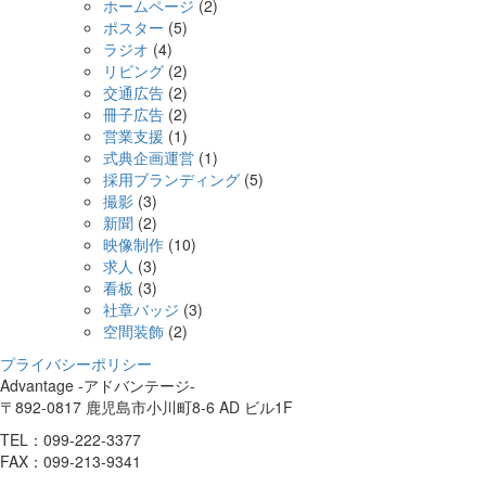
ホームページ
(2)
ポスター
(5)
ラジオ
(4)
リビング
(2)
交通広告
(2)
冊子広告
(2)
営業支援
(1)
式典企画運営
(1)
採用ブランディング
(5)
撮影
(3)
新聞
(2)
映像制作
(10)
求人
(3)
看板
(3)
社章バッジ
(3)
空間装飾
(2)
プライバシーポリシー
Advantage -アドバンテージ-
〒892-0817 鹿児島市小川町8-6 AD ビル1F
TEL：099-222-3377
FAX：099-213-9341