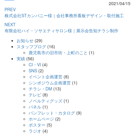
2021/04/15
共
PREV
有
株式会社STカンパニー様｜会社事務所看板デザイン・取付施工
NEXT
有限会社ハイ・ソサエティサロン様｜展示会告知チラシ制作
お知らせ
(29)
新しい働き方AWARDを受賞しました！
【登壇実績】東京都内中学校にてキャリア教育「校内ハローワー
スタッフブログ
(16)
ク」の外部講師を務めました！
鹿児島市の旧市街・上町のこと
(1)
実績
(56)
CI・VI
(4)
SNS
(2)
イベント企画運営
(8)
シンポジウム企画運営
(1)
チラシ・DM
(13)
テレビ
(8)
ノベルティグッズ
(1)
パネル
(1)
パンフレット・カタログ
(9)
ホームページ
(2)
ポスター
(5)
ラジオ
(4)